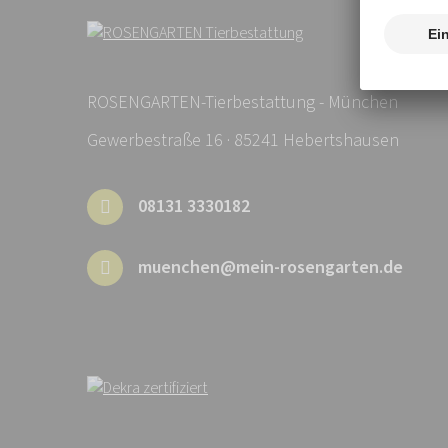
ROSENGARTEN-Tierbestattung - München
Gewerbestraße 16 · 85241 Hebertshausen
08131 3330182
muenchen@mein-rosengarten.de