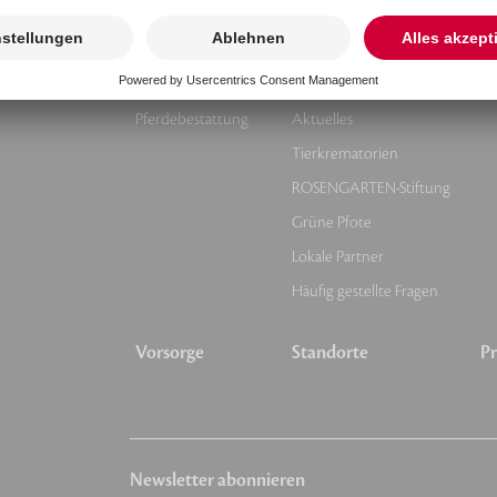
Tierbestattung
Über uns
Kr
Kleintierbestattung
Unsere Werte
Pferdebestattung
Aktuelles
Tierkrematorien
ROSENGARTEN-Stiftung
Grüne Pfote
Lokale Partner
Häufig gestellte Fragen
Vorsorge
Standorte
Pr
Newsletter abonnieren