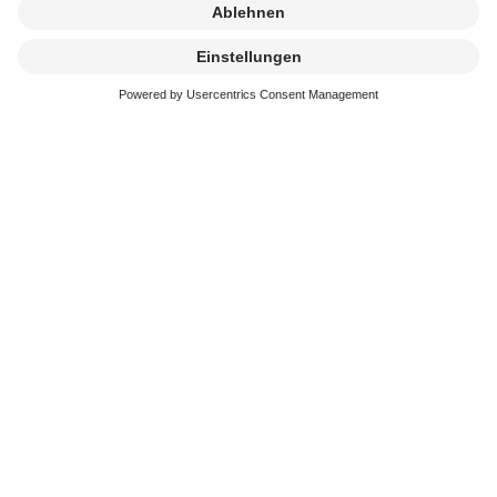
Kremierung
beauftragen
Erreichbarkeit
In der schweren Zeit stehen wir immer schnell und
kompetent an Ihrer Seite. Sie erreichen uns an 365
Tagen im Jahr.