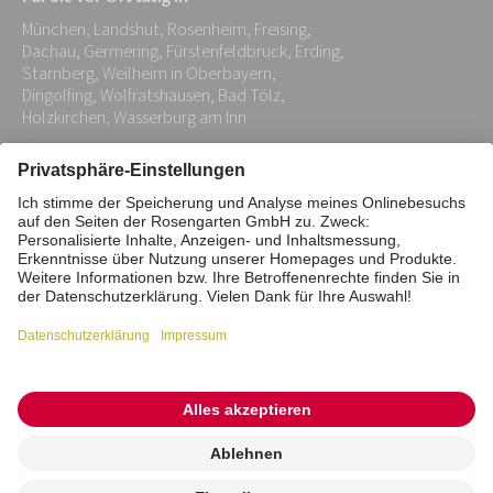
Adresse:
München, Landshut, Rosenheim, Freising,
*
Dachau, Germering, Fürstenfeldbruck, Erding,
Starnberg, Weilheim in Oberbayern,
Dingolfing, Wolfratshausen, Bad Tölz,
Holzkirchen, Wasserburg am Inn
Impressum
Datenschutz
Stiftung
Interne Meldestelle
Zahlungsmittel
Vertrag widerrufen
Barrierefreiheitserklärung
Cookie/Tracking-Einstellungen
© 2026 ROSENGARTEN-Tierbestattung