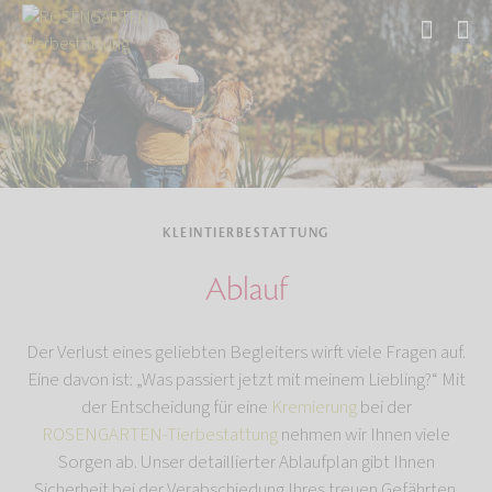
Start
Tierbestattung
Kleintierbestattung
KLEINTIERBESTATTUNG
Ablauf
Der Verlust eines geliebten Begleiters wirft viele Fragen auf.
Eine davon ist: „Was passiert jetzt mit meinem Liebling?“ Mit
der Entscheidung für eine
Kremierung
bei der
ROSENGARTEN-Tierbestattung
nehmen wir Ihnen viele
Sorgen ab. Unser detaillierter Ablaufplan gibt Ihnen
Sicherheit bei der Verabschiedung Ihres treuen Gefährten.