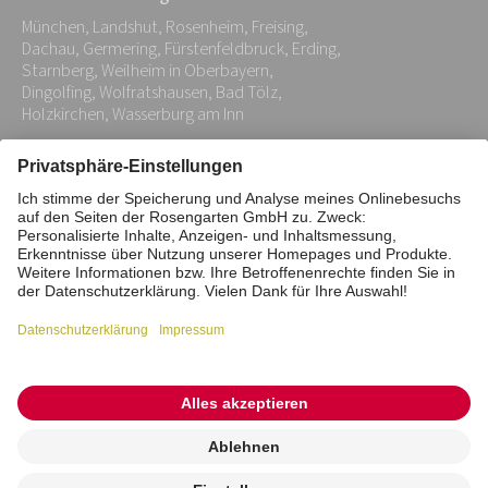
Adresse:
München, Landshut, Rosenheim, Freising,
*
Dachau, Germering, Fürstenfeldbruck, Erding,
Starnberg, Weilheim in Oberbayern,
Dingolfing, Wolfratshausen, Bad Tölz,
Holzkirchen, Wasserburg am Inn
Impressum
Datenschutz
Stiftung
Interne Meldestelle
Zahlungsmittel
Vertrag widerrufen
Barrierefreiheitserklärung
Cookie/Tracking-Einstellungen
© 2026 ROSENGARTEN-Tierbestattung