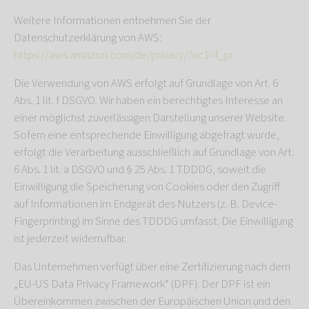
Weitere Informationen entnehmen Sie der
Datenschutzerklärung von AWS:
https://aws.amazon.com/de/privacy/?nc1=f_pr
.
Die Verwendung von AWS erfolgt auf Grundlage von Art. 6
Abs. 1 lit. f DSGVO. Wir haben ein berechtigtes Interesse an
einer möglichst zuverlässigen Darstellung unserer Website.
Sofern eine entsprechende Einwilligung abgefragt wurde,
erfolgt die Verarbeitung ausschließlich auf Grundlage von Art.
6 Abs. 1 lit. a DSGVO und § 25 Abs. 1 TDDDG, soweit die
Einwilligung die Speicherung von Cookies oder den Zugriff
auf Informationen im Endgerät des Nutzers (z. B. Device-
Fingerprinting) im Sinne des TDDDG umfasst. Die Einwilligung
ist jederzeit widerrufbar.
Das Unternehmen verfügt über eine Zertifizierung nach dem
„EU-US Data Privacy Framework“ (DPF). Der DPF ist ein
Übereinkommen zwischen der Europäischen Union und den