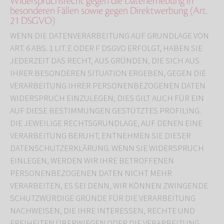
Widerspruchsrecht gegen die Datenerhebung in
besonderen Fällen sowie gegen Direktwerbung (Art.
21 DSGVO)
WENN DIE DATENVERARBEITUNG AUF GRUNDLAGE VON
ART. 6 ABS. 1 LIT. E ODER F DSGVO ERFOLGT, HABEN SIE
JEDERZEIT DAS RECHT, AUS GRÜNDEN, DIE SICH AUS
IHRER BESONDEREN SITUATION ERGEBEN, GEGEN DIE
VERARBEITUNG IHRER PERSONENBEZOGENEN DATEN
WIDERSPRUCH EINZULEGEN; DIES GILT AUCH FÜR EIN
AUF DIESE BESTIMMUNGEN GESTÜTZTES PROFILING.
DIE JEWEILIGE RECHTSGRUNDLAGE, AUF DENEN EINE
VERARBEITUNG BERUHT, ENTNEHMEN SIE DIESER
DATENSCHUTZERKLÄRUNG. WENN SIE WIDERSPRUCH
EINLEGEN, WERDEN WIR IHRE BETROFFENEN
PERSONENBEZOGENEN DATEN NICHT MEHR
VERARBEITEN, ES SEI DENN, WIR KÖNNEN ZWINGENDE
SCHUTZWÜRDIGE GRÜNDE FÜR DIE VERARBEITUNG
NACHWEISEN, DIE IHRE INTERESSEN, RECHTE UND
FREIHEITEN ÜBERWIEGEN ODER DIE VERARBEITUNG