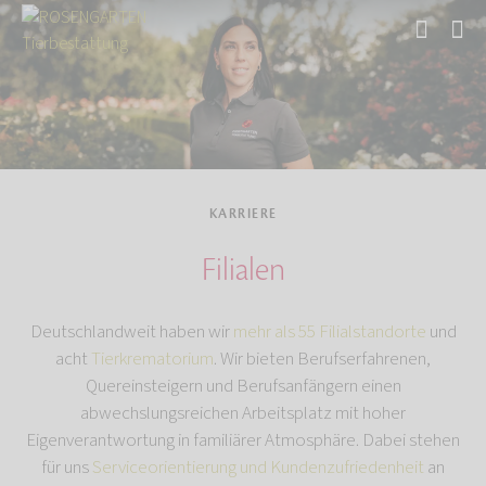
Start
KARRIERE
Filialen
Deutschlandweit haben wir
mehr als 55 Filialstandorte
und
acht
Tierkrematorium
. Wir bieten Berufserfahrenen,
Quereinsteigern und Berufsanfängern einen
abwechslungsreichen Arbeitsplatz mit hoher
Eigenverantwortung in familiärer Atmosphäre. Dabei stehen
für uns
Serviceorientierung und Kundenzufriedenheit
an