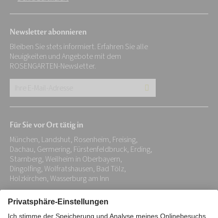
Newsletter abonnieren
Bleiben Sie stets informiert. Erfahren Sie alle
Neuigkeiten und Angebote mit dem
ROSENGARTEN-Newsletter.
Ihre
E-
Mail-
Für Sie vor Ort tätig in
Adresse:
München, Landshut, Rosenheim, Freising,
*
Dachau, Germering, Fürstenfeldbruck, Erding,
Starnberg, Weilheim in Oberbayern,
Dingolfing, Wolfratshausen, Bad Tölz,
Holzkirchen, Wasserburg am Inn
Impressum
Datenschutz
Stiftung