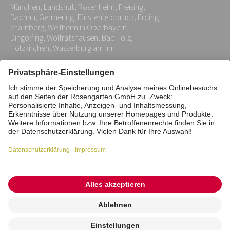
München, Landshut, Rosenheim, Freising,
*
Dachau, Germering, Fürstenfeldbruck, Erding,
Starnberg, Weilheim in Oberbayern,
Dingolfing, Wolfratshausen, Bad Tölz,
Holzkirchen, Wasserburg am Inn
Impressum
Datenschutz
Stiftung
Interne Meldestelle
Zahlungsmittel
Vertrag widerrufen
Barrierefreiheitserklärung
Cookie/Tracking-Einstellungen
© 2026 ROSENGARTEN-Tierbestattung