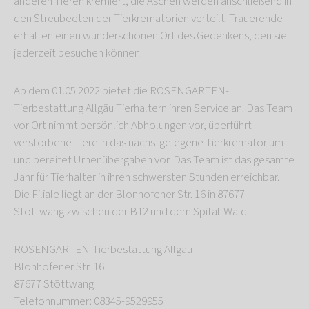
anderen Tieren kremiert, die Aschen werden anschließend in
den Streubeeten der Tierkrematorien verteilt. Trauerende
erhalten einen wunderschönen Ort des Gedenkens, den sie
jederzeit besuchen können.
Ab dem 01.05.2022 bietet die ROSENGARTEN-
Tierbestattung Allgäu Tierhaltern ihren Service an. Das Team
vor Ort nimmt persönlich Abholungen vor, überführt
verstorbene Tiere in das nächstgelegene Tierkrematorium
und bereitet Urnenübergaben vor. Das Team ist das gesamte
Jahr für Tierhalter in ihren schwersten Stunden erreichbar.
Die Filiale liegt an der Blonhofener Str. 16 in 87677
Stöttwang zwischen der B12 und dem Spital-Wald.
ROSENGARTEN-Tierbestattung Allgäu
Blonhofener Str. 16
87677 Stöttwang
Telefonnummer: 08345-9529955