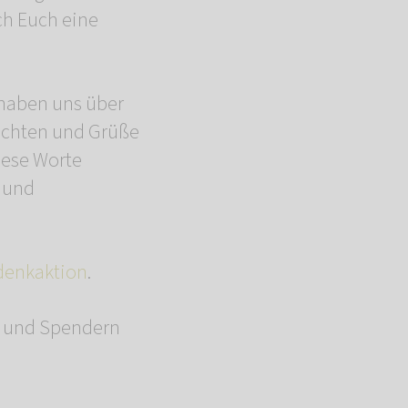
ch Euch eine
 haben uns über
hichten und Grüße
iese Worte
n und
denkaktion
.
rn und Spendern