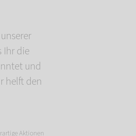
unserer
 Ihr die
onntet und
hr helft den
rartige Aktionen