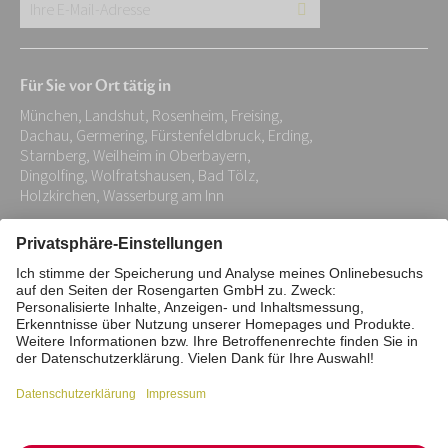
Ihre
E-
Mail-
Für Sie vor Ort tätig in
Adresse:
München, Landshut, Rosenheim, Freising,
*
Dachau, Germering, Fürstenfeldbruck, Erding,
Starnberg, Weilheim in Oberbayern,
Dingolfing, Wolfratshausen, Bad Tölz,
Holzkirchen, Wasserburg am Inn
Impressum
Datenschutz
Stiftung
Interne Meldestelle
Zahlungsmittel
Vertrag widerrufen
Barrierefreiheitserklärung
Cookie/Tracking-Einstellungen