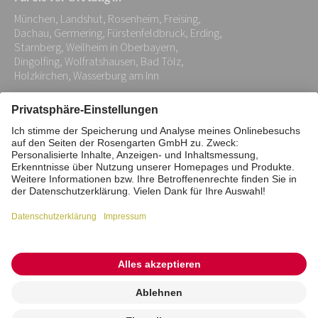
Adresse:
München, Landshut, Rosenheim, Freising,
*
Dachau, Germering, Fürstenfeldbruck, Erding,
Starnberg, Weilheim in Oberbayern,
Dingolfing, Wolfratshausen, Bad Tölz,
Holzkirchen, Wasserburg am Inn
Impressum
Datenschutz
Stiftung
Interne Meldestelle
Zahlungsmittel
Vertrag widerrufen
Barrierefreiheitserklärung
Cookie/Tracking-Einstellungen
© 2026 ROSENGARTEN-Tierbestattung