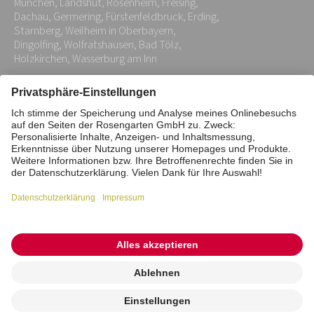
München, Landshut, Rosenheim, Freising,
*
Dachau, Germering, Fürstenfeldbruck, Erding,
Starnberg, Weilheim in Oberbayern,
Dingolfing, Wolfratshausen, Bad Tölz,
Holzkirchen, Wasserburg am Inn
Impressum
Datenschutz
Stiftung
Interne Meldestelle
Zahlungsmittel
Vertrag widerrufen
Barrierefreiheitserklärung
Cookie/Tracking-Einstellungen
© 2026 ROSENGARTEN-Tierbestattung