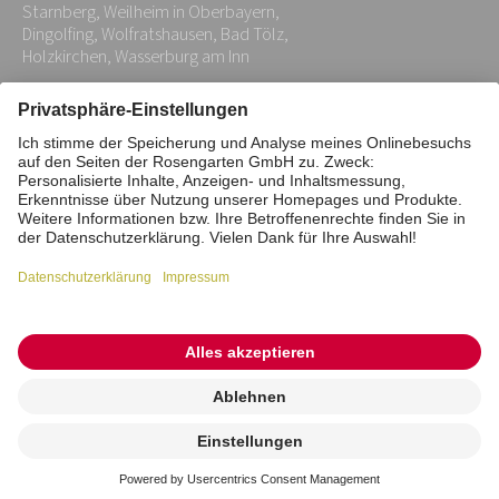
Starnberg, Weilheim in Oberbayern,
Dingolfing, Wolfratshausen, Bad Tölz,
Holzkirchen, Wasserburg am Inn
Impressum
Datenschutz
Stiftung
Interne Meldestelle
Zahlungsmittel
Vertrag widerrufen
Barrierefreiheitserklärung
Cookie/Tracking-Einstellungen
© 2026 ROSENGARTEN-Tierbestattung
Kremierung
beauftragen