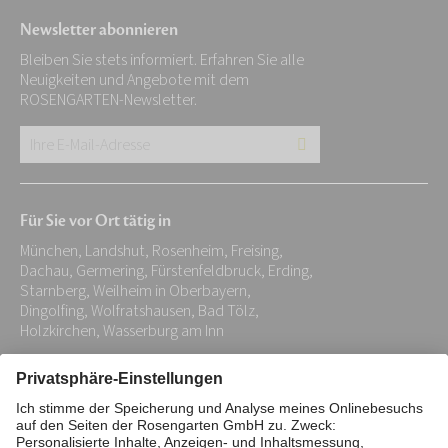
Newsletter abonnieren
Bleiben Sie stets informiert. Erfahren Sie alle
Neuigkeiten und Angebote mit dem
ROSENGARTEN-Newsletter.
Ihre
E-
Mail-
Für Sie vor Ort tätig in
Adresse:
München, Landshut, Rosenheim, Freising,
*
Dachau, Germering, Fürstenfeldbruck, Erding,
Starnberg, Weilheim in Oberbayern,
Dingolfing, Wolfratshausen, Bad Tölz,
Holzkirchen, Wasserburg am Inn
Impressum
Datenschutz
Stiftung
Interne Meldestelle
Zahlungsmittel