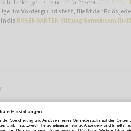
hutz der Igel“ ist eine Initiative der
ROSENGARTE
Igel im Vordergrund steht, fließt der Erlös jed
 in die
ROSENGARTEN Stiftung Gemeinsam für M
t