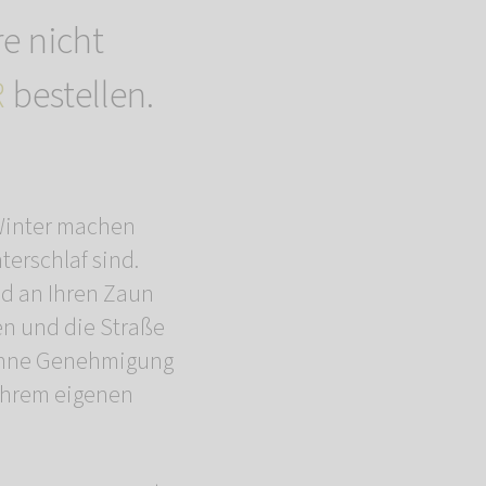
re nicht
R
bestellen.
n Winter machen
terschlaf sind.
ld an Ihren Zaun
en und die Straße
 ohne Genehmigung
 Ihrem eigenen