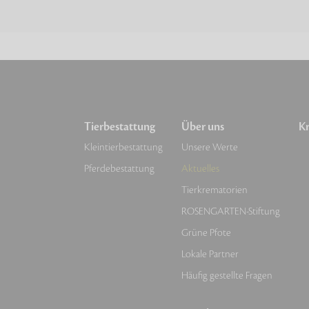
Tierbestattung
Über uns
Kr
Kleintierbestattung
Unsere Werte
Pferdebestattung
Aktuelles
Tierkrematorien
ROSENGARTEN-Stiftung
Grüne Pfote
Lokale Partner
Häufig gestellte Fragen