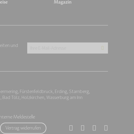
eise
Magazin
keiten und
Ihre
E-
Mail-
Adresse:
*
ermering, Fürstenfeldbruck, Erding, Starnberg,
, Bad Tölz, Holzkirchen, Wasserburg am Inn
Interne Meldestelle
Vertrag widerrufen