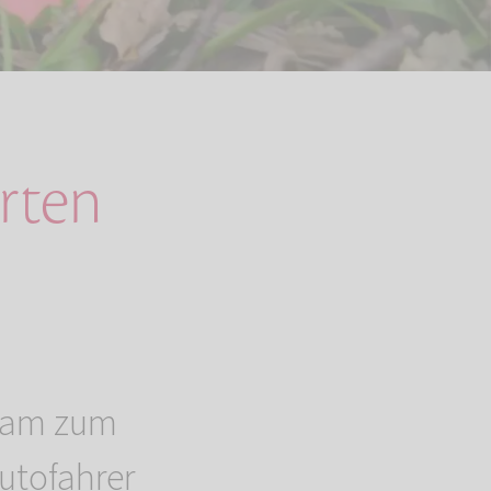
arten
nsam zum
utofahrer