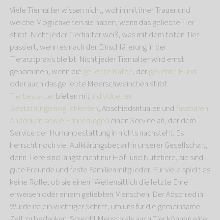
Viele Tierhalter wissen nicht, wohin mit ihrer Trauer und
welche Möglichkeiten sie haben, wenn das geliebte Tier
stirbt. Nicht jeder Tierhalter weiß, was mit dem toten Tier
passiert, wenn es nach der Einschläferung in der
Tierarztpraxis bleibt. Nicht jeder Tierhalter wird ernst
genommen, wenn die
geliebte Katze
, der
geliebte Hund
oder auch das geliebte Meerschweinchen stirbt.
Tierbestatter
bieten mit
individuellen
Bestattungsmöglichkeiten
, Abschiedsritualen und
fassbaren
Andenken sowie Erinnerungen
einen Service an, der dem
Service der Humanbestattung in nichts nachsteht. Es
herrscht noch viel Aufklärungsbedarf in unserer Gesellschaft,
denn Tiere sind längst nicht nur Hof- und Nutztiere, sie sind
gute Freunde und feste Familienmitglieder. Für viele spielt es
keine Rolle, ob sie einem Wellensittich die letzte Ehre
erweisen oder einem geliebten Menschen. Der Abschied in
Würde ist ein wichtiger Schritt, um uns für die gemeinsame
Zeit zu bedanken. Sowohl Mensch als auch Tier können eine