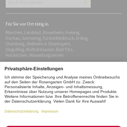
Ihre
E-
Mail-
Für Sie vor Ort tätig in
Adresse:
München, Landshut, Rosenheim, Freising,
*
Dachau, Germering, Fürstenfeldbruck, Erding,
Starnberg, Weilheim in Oberbayern,
Dingolfing, Wolfratshausen, Bad Tölz,
Holzkirchen, Wasserburg am Inn
Impressum
Datenschutz
Stiftung
Interne Meldestelle
Zahlungsmittel
Vertrag widerrufen
Barrierefreiheitserklärung
Cookie/Tracking-Einstellungen